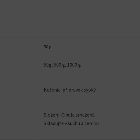
50 g
50g, 500 g, 1000 g
Kořenící přípravek sypký
Složení: Cibule smažená
Skladujte v suchu a temnu