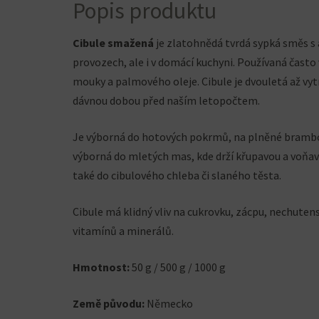
Popis produktu
Cibule smažená
je zlatohnědá tvrdá sypká směs s
provozech, ale i v domácí kuchyni. Používaná často v
mouky a palmového oleje. Cibule je dvouletá až vytr
dávnou dobou před naším letopočtem.
Je výborná do hotových pokrmů, na plněné brambo
výborná do mletých mas, kde drží křupavou a voňav
také do cibulového chleba či slaného těsta.
Cibule má klidný vliv na cukrovku, zácpu, nechuten
vitamínů a minerálů.
Hmotnost:
50 g / 500 g / 1000 g
Země původu:
Německo