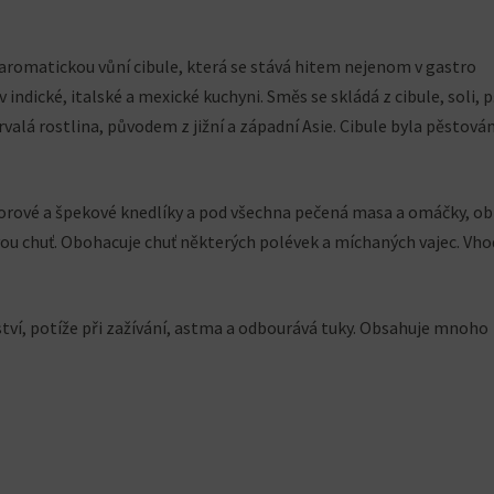
 aromatickou vůní cibule, která se stává hitem nejenom v gastro
 indické, italské a mexické kuchyni. Směs se skládá z cibule, soli, 
valá rostlina, původem z jižní a západní Asie. Cibule byla pěstová
rové a špekové knedlíky a pod všechna pečená masa a omáčky, ob
ou chuť. Obohacuje chuť některých polévek a míchaných vajec. Vh
ství, potíže při zažívání, astma a odbourává tuky. Obsahuje mnoho