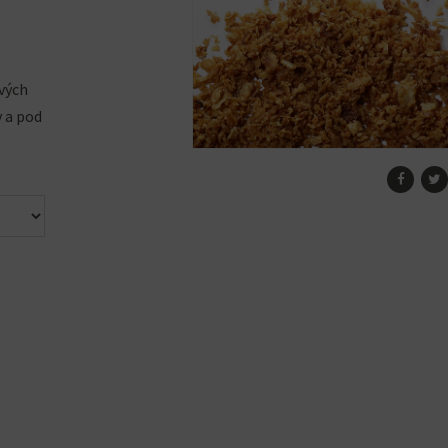
zpětí
:
00 Kč
ových
 a pod
.00 Kč