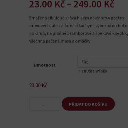
Ro
23.00
Kč
–
249.00
Kč
cen
Smažená cibule se stává hitem nejenom v gastro
23.
provozech, ale i v domácí kuchyni, výborná do hot
až
pokrmů, na plněné bramborové a špekové knedlíky
249
všechna pečená masa a omáčky
Hmotnost
ZRUŠIT VÝBĚR
23.00
Kč
Cibule
PŘIDAT DO KOŠÍKU
smažená
množství