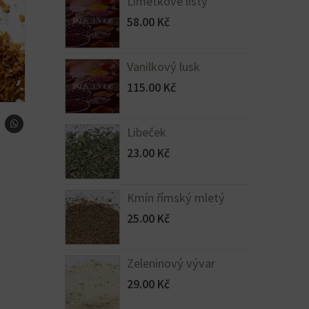
Limetkové listy
58.00
Kč
Vanilkový lusk
115.00
Kč
Libeček
23.00
Kč
Kmín římský mletý
25.00
Kč
Zeleninový vývar
29.00
Kč