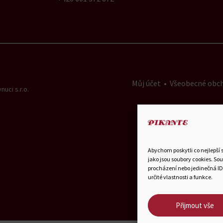
Můj účet
•
Všeobecné obc
uci s.r.o.
Abychom poskytli co nejlepší 
jako jsou soubory cookies. So
procházení nebo jedinečná ID
určité vlastnosti a funkce.
Přijmout vše