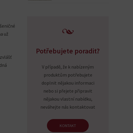
pšeničné
na už
Potřebujete poradit?
zvlášť
odná
V případě, že k nabízeným
produktům potřebujete
doplnit nějakou informaci
nebo si přejete připravit
nějakou vlastní nabídku,
neváhejte nás kontaktovat
KONTAKT