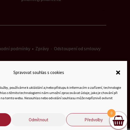
hodní podmínky
•
Zprávy
•
Odstoupení od smlouvy
Spravovat souhlas s cookies
služby, používáme k ukládání a/nebo přístupu k informacím o zařízení, technologie
uhlas s těmito technologiemi nám umožní zpracovávat údaje, jako je chování při
 na tomto webu. Nesouhlas nebo odvolání souhlasu může nepříznivě ovlivnit
0
Odmítnout
Předvolby