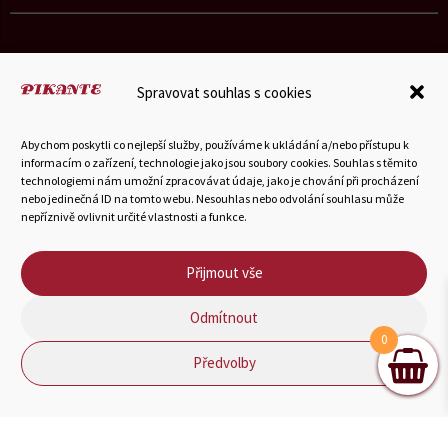
Spravovat souhlas s cookies
© 2025 Hubka-Petrášek a vnuci s.r.o.
Abychom poskytli co nejlepší služby, používáme k ukládání a/nebo přístupu k
informacím o zařízení, technologie jako jsou soubory cookies. Souhlas s těmito
technologiemi nám umožní zpracovávat údaje, jako je chování při procházení
Můj účet
•
Všeobecné obchodní podmínky
•
Zprávy
•
nebo jedinečná ID na tomto webu. Nesouhlas nebo odvolání souhlasu může
nepříznivě ovlivnit určité vlastnosti a funkce.
Odstoupení od smlouvy
Přijmout vše
Odmítnout
0
Předvolby