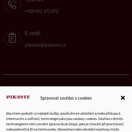
+420 601 372 872
E-mail
pikante@pikante.cz
Spravovat souhlas s cookies
© 2025 Hubka-Petrášek a vnuci s.r.o.
Abychom poskytli co nejlepší služby, používáme k ukládání a/nebo přístupu k
informacím o zařízení, technologie jako jsou soubory cookies. Souhlas s těmito
technologiemi nám umožní zpracovávat údaje, jako je chování při procházení
Můj účet
•
Všeobecné obchodní podmínky
•
Zprávy
•
nebo jedinečná ID na tomto webu. Nesouhlas nebo odvolání souhlasu může