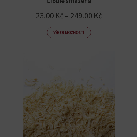
Cibule smažená
Rozpětí
23.00
Kč
–
249.00
Kč
cen:
23.00 Kč
VÝBĚR MOŽNOSTÍ
až
249.00 Kč