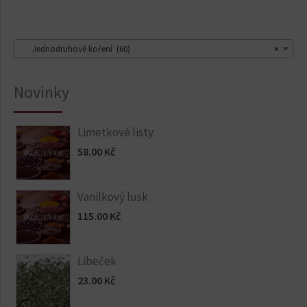
Jednodruhové koření (60)
×
Novinky
Limetkové listy
58.00
Kč
Vanilkový lusk
115.00
Kč
Libeček
23.00
Kč