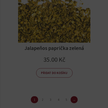
Jalapeňos paprička zelená
35.00
Kč
PŘIDAT DO KOŠÍKU
1
2
3
4
5
→