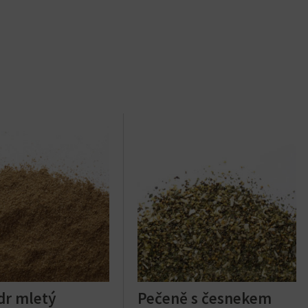
dr mletý
Pečeně s česnekem