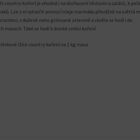
s country koření je vhodná i na dochucení těstovin a salátů, k peče
eaků. Lze z ní vytvořit pomocí oleje marinádu převážně na světlá 
h brambor, v dušené nebo grilované zelenině a skvěle se hodí i do
h masech. Také se hodí k divoké směsi koření.
lévkové lžíce country koření na 1 kg masa