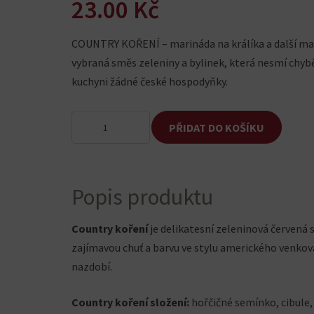
23.00
Kč
COUNTRY KOŘENÍ – marináda na králíka a další ma
vybraná směs zeleniny a bylinek, která nesmí chyb
kuchyni žádné české hospodyňky.
Country
PŘIDAT DO KOŠÍKU
koření
množství
Popis produktu
Country koření
je delikatesní zeleninová červená
zajímavou chuť a barvu ve stylu amerického venkova
nazdobí.
Country koření složení:
hořčičné semínko, cibule,