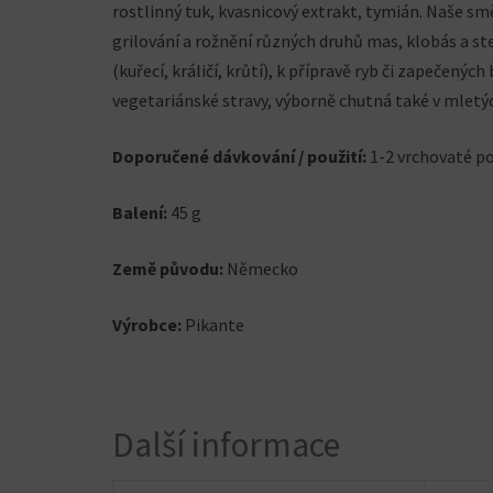
rostlinný tuk, kvasnicový extrakt, tymián. Naše smě
grilování a rožnění různých druhů mas, klobás a st
(kuřecí, králičí, krůtí), k přípravě ryb či zapečenýc
vegetariánské stravy, výborně chutná také v mletýc
Doporučené dávkování / použití:
1-2 vrchovaté po
Balení:
45 g
Země původu:
Německo
Výrobce:
Pikante
Další informace