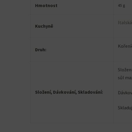
Hmotnost
45 g
Italsk
Kuchyně
Koření
Druh:
Složení
sůl max
Složení, Dávkování, Skladování:
Dávkov
Skladu