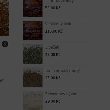
Limetkové listy
58.00
Kč
Vanilkový lusk
115.00
Kč
Libeček
23.00
Kč
Kmín římský mletý
25.00
Kč
sům
Zeleninový vývar
29.00
Kč