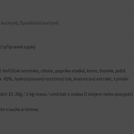
á kuchyně
,
Španělská kuchyně
cí přípravek sypký
: hořčičné semínko, cibule, paprika sladká, kmín, česnek, jedlá
. 42%, hydrolyzovaný rostlinný tuk, kvasnicový extrakt, tymián.
ání: 15-20g / 1 kg masa / smíchat s vodou či olejem nebo posypat)
jte v suchu a temnu