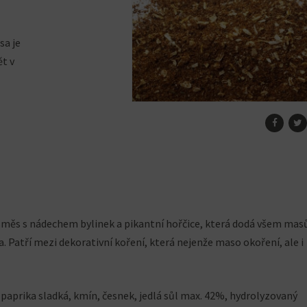
sa je
ět v
 směs s nádechem bylinek a pikantní hořčice, která dodá všem ma
. Patří mezi dekorativní koření, která nejenže maso okoření, ale i
 paprika sladká, kmín, česnek, jedlá sůl max. 42%, hydrolyzovaný