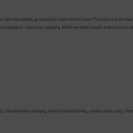
 náhrada pepře, je součástí směsi koření kari. Používá se k dochuc
na italských – focaccia, ciabata. Můžeme také použít k dochucení ze
ý, římský kmín recepty, kmín římský účinky, rimsky kmin cely, řím