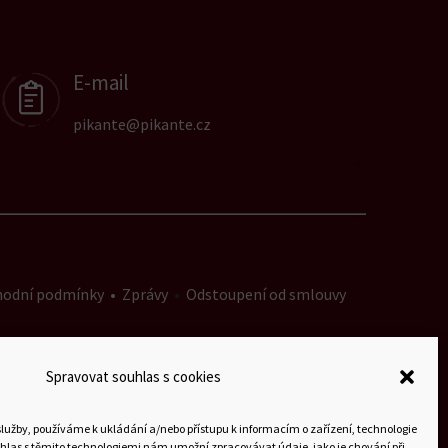
E-mail
pikante@pikante.cz
hodní podmínky
•
Zprávy
•
Odstoupení od smlouvy
Spravovat souhlas s cookies
služby, používáme k ukládání a/nebo přístupu k informacím o zařízení, technologie
uhlas s těmito technologiemi nám umožní zpracovávat údaje, jako je chování při