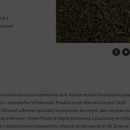
ýrů a
chucení
lou chuť a výraznou kořeněnou vůni. Kumín neboli římský kmín jsou
z východního Středomoří. Používá se už několik tisíciletí. Staří
í Římané a Řekové využívali římský kmín asi stejně jako my dnes sl
ky a věrnosti. Kmín římský je hojně pěstovaný a používaný ve stř
né s naším kmínem dvouletým, chuťově se diametrálně liší. Dnes se