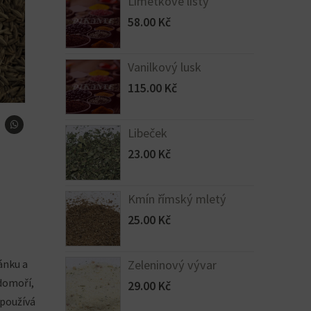
Limetkové listy
58.00
Kč
Vanilkový lusk
115.00
Kč
Libeček
23.00
Kč
Kmín římský mletý
25.00
Kč
ánku a
Zeleninový vývar
edomoří,
29.00
Kč
 používá