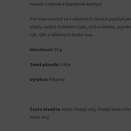
hlavně v indické a španělské kuchyni.
Pro svou ostrost se v některých zemích používá jako
pilafu, salátů italského typu, sýrů a chleba, zejmé
ryb, rýže a některých druhů mas.
Hmotnost:
50 g
Země původu:
Itálie
Výrobce:
Pikante
Často hledáte:
kmín římský celý, římský kmín mlet
kmín celý