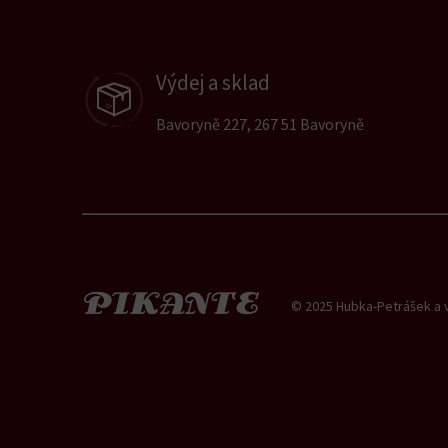
Výdej a sklad
Bavoryně 227, 267 51 Bavoryně
© 2025 Hubka-Petrášek a vn