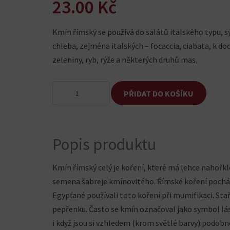
23.00
Kč
Kmín římský se používá do salátů italského typu, s
chleba, zejména italských – focaccia, ciabata, k do
zeleniny, ryb, rýže a některých druhů mas.
Kmín
PŘIDAT DO KOŠÍKU
římský
celý
množství
Popis produktu
Kmín římský celý je koření, které má lehce nahořk
semena šabreje kmínovitého. Římské koření pochází 
Egypťané používali toto koření při mumifikaci. Stař
pepřenku. Často se kmín označoval jako symbol lás
i když jsou si vzhledem (krom světlé barvy) podob