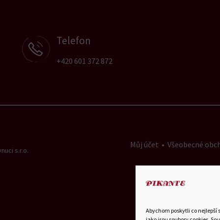
Telefon
+420 601 372 872
Můj účet
•
Všeobecné obc
uci s.r.o.
Abychom poskytli co nejlepší 
jako jsou soubory cookies. So