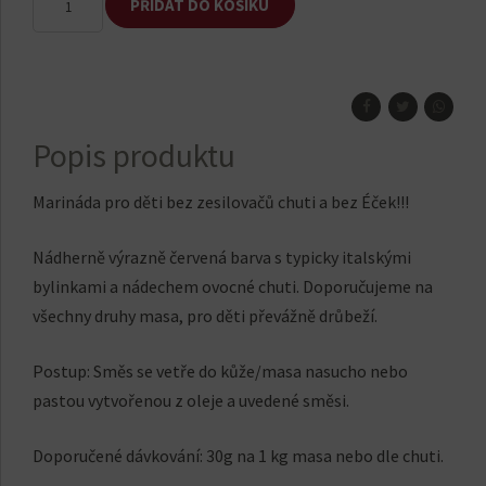
PŘIDAT DO KOŠÍKU
pro
děti
Bella
Italia
množství
Popis produktu
Marináda pro děti bez zesilovačů chuti a bez Éček!!!
Nádherně výrazně červená barva s typicky italskými
bylinkami a nádechem ovocné chuti. Doporučujeme na
všechny druhy masa, pro děti převážně drůbeží.
Postup: Směs se vetře do kůže/masa nasucho nebo
pastou vytvořenou z oleje a uvedené směsi.
Doporučené dávkování: 30g na 1 kg masa nebo dle chuti.