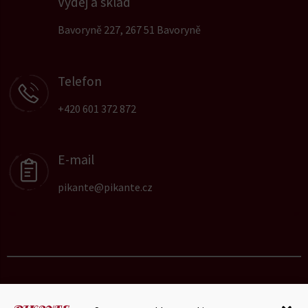
Výdej a sklad
Bavoryně 227, 267 51 Bavoryně
Telefon
+420 601 372 872
E-mail
pikante@pikante.cz