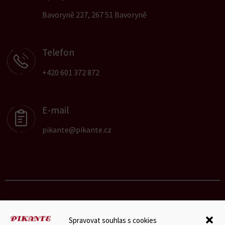
Bavoryně 227, 267 51 Bavoryně
Telefon
+420 601 372 872
E-mail
pikante@pikante.cz
Spravovat souhlas s cookies