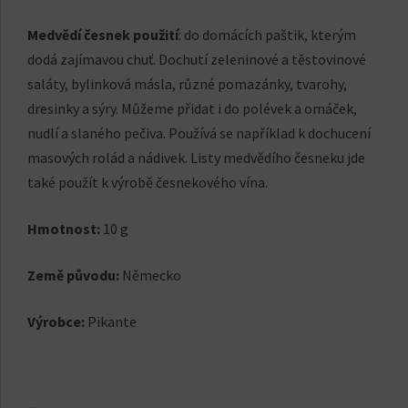
Medvědí česnek použití
: do domácích paštik, kterým
dodá zajímavou chuť. Dochutí zeleninové a těstovinové
saláty, bylinková másla, různé pomazánky, tvarohy,
dresinky a sýry. Můžeme přidat i do polévek a omáček,
nudlí a slaného pečiva. Používá se například k dochucení
masových rolád a nádivek. Listy medvědího česneku jde
také použít k výrobě česnekového vína.
Hmotnost:
10 g
Země původu:
Německo
Výrobce:
Pikante