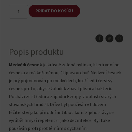
Medvědí
PŘIDAT DO KOŠÍKU
česnek
množství
Popis produktu
Medvědí česnek
je krásně zelená bylinka, která voní po
česneku a má kořeněnou, štiplavou chuť. Medvědí česnek
je prý pojmenován po medvědech, kteří jedli čerstvý
česnek proto, aby se žaludek zbavil plísní a bakterií.
Pochází ze střední a západní Evropy, z oblastí starých
slovanských hradišť. Dříve byl používán v lidovém
léčitelství jako přírodní antibiotikum. Z jeho šťávy se
vyráběl hmyzí repelent či jako dezinfekce. Byl také
používán proti problémům s dýcháním.