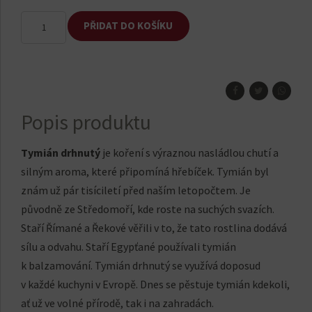
Tymián
PŘIDAT DO KOŠÍKU
drhnutý
množství
Popis produktu
Tymián drhnutý
je koření s výraznou nasládlou chutí a
silným aroma, které připomíná hřebíček. Tymián byl
znám už pár tisíciletí před naším letopočtem. Je
původně ze Středomoří, kde roste na suchých svazích.
Staří Římané a Řekové věřili v to, že tato rostlina dodává
sílu a odvahu. Staří Egypťané používali tymián
k balzamování. Tymián drhnutý se využívá doposud
v každé kuchyni v Evropě. Dnes se pěstuje tymián kdekoli,
ať už ve volné přírodě, tak i na zahradách.