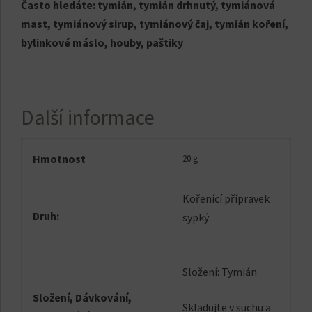
Často hledáte:
tymián, tymián drhnutý, tymiánová
mast, tymiánový sirup, tymiánový čaj, tymián koření,
bylinkové máslo, houby, paštiky
Další informace
Hmotnost
20 g
Kořenící přípravek
Druh:
sypký
Složení: Tymián
Složení, Dávkování,
Skladujte v suchu a