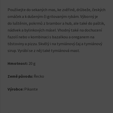
Používejte do sekaných mas, ke zvěřině, drůbeže, českých
omáček a k dušeným či grilovaným rybám. Výborný je
do luštěnin, pokrmů z brambor a hub, ale také do paštik,
nádivek a bylinkových másel. Vhodný také na dochucení
fazolí nebo v kombinaci s bazalkou a oreganem na
těstoviny a pizzu. Skvělý i na tymiánový čaj a tymiánový
sirup. Vyrábí se z něj také tymiánová mast.
Hmotnost:
20 g
Země původu:
Řecko
Výrobce:
Pikante