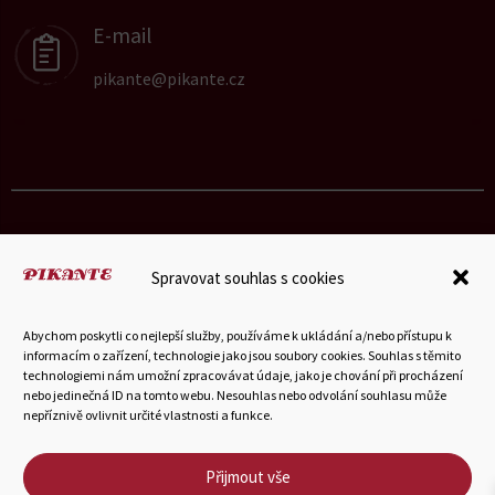
E-mail
pikante@pikante.cz
Spravovat souhlas s cookies
© 2025 Hubka-Petrášek a vnuci s.r.o.
Abychom poskytli co nejlepší služby, používáme k ukládání a/nebo přístupu k
informacím o zařízení, technologie jako jsou soubory cookies. Souhlas s těmito
technologiemi nám umožní zpracovávat údaje, jako je chování při procházení
Můj účet
•
Všeobecné obchodní podmínky
•
Zprávy
•
nebo jedinečná ID na tomto webu. Nesouhlas nebo odvolání souhlasu může
nepříznivě ovlivnit určité vlastnosti a funkce.
Odstoupení od smlouvy
Přijmout vše