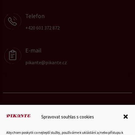
Telefon
+420 601 372 872
E-mail
pikante@pikante.cz
Spravovat souhlas s cookies
© 2025 Hubka-Petrášek a vnuci s.r.o.
Abychom poskytli co nejlepší služby, používáme k ukládání a/nebo přístupu k