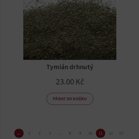
Tymián drhnutý
23.00
Kč
PŘIDAT DO KOŠÍKU
←
1
2
3
…
8
9
10
11
12
13