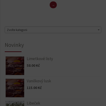
→
Zvolte kategorii
Novinky
Limetkové listy
58.00
Kč
Vanilkový lusk
115.00
Kč
Libeček