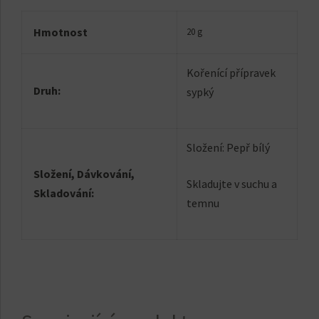
Hmotnost
20 g
Kořenící přípravek
Druh:
sypký
Složení: Pepř bílý
Složení, Dávkování,
Skladujte v suchu a
Skladování:
temnu