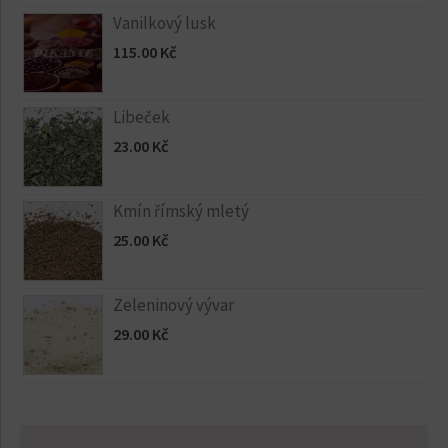
Vanilkový lusk
115.00
Kč
Libeček
23.00
Kč
Kmín římský mletý
25.00
Kč
Zeleninový vývar
29.00
Kč