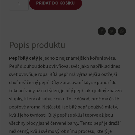
PŘIDAT DO KOŠÍKU
bílý
celý
množství
Popis produktu
Pepř bílý celý
je jedno z nejznámějších koření světa.
Pepř dlouhou dobu ovlivňoval svět jako například dnes
svět ovlivňuje ropa. Bílá pepř má výraznější a ostřejší
chuť než černý pepř. Díky zpracování kdy se ponoří do
tekoucí vody až na týden, je bílý pepř jako jediný zbaven
slupky, která obsahuje cukr. To je důvod, proč má čistě
pepřové aroma. Nejčastěji se bílý pepř používá mletý,
kvůli jeho tvrdosti. Bílý pepř se sklízí teprve až jsou
všechny plody jasně červené barvy. Tento pepř je dražší
než černý, kvůli svému výrobnímu procesu, který je