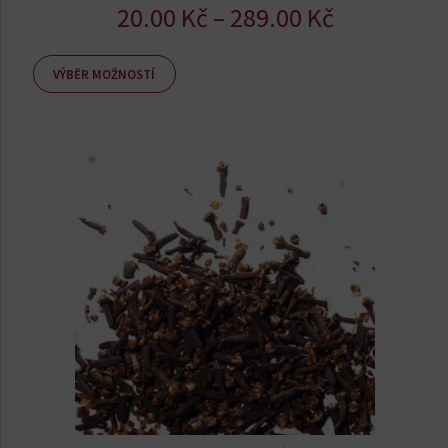
Rozpětí
20.00
Kč
–
289.00
Kč
cen:
20.00 Kč
VÝBĚR MOŽNOSTÍ
až
289.00 Kč